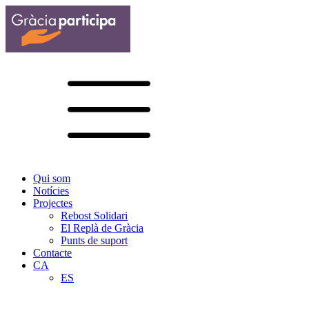
Qui som
Notícies
Projectes
Rebost Solidari
El Replà de Gràcia
Punts de suport
Contacte
CA
ES